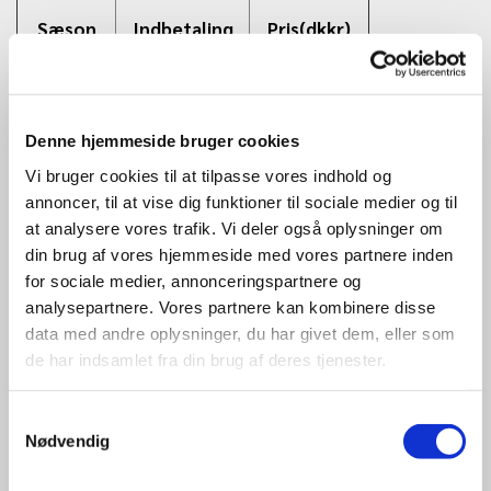
Sæson
Indbetaling
Pris(dkkr)
Forår 2026
1. jauar
400,-
Denne hjemmeside bruger cookies
Efterår
Vi bruger cookies til at tilpasse vores indhold og
1.september
400,-
2026
annoncer, til at vise dig funktioner til sociale medier og til
at analysere vores trafik. Vi deler også oplysninger om
din brug af vores hjemmeside med vores partnere inden
for sociale medier, annonceringspartnere og
Klik
HER
for informationer om. indbetaling.og bestyrelse
analysepartnere. Vores partnere kan kombinere disse
OBS - husk at skrive navn.
data med andre oplysninger, du har givet dem, eller som
Kommende arrangementer
de har indsamlet fra din brug af deres tjenester.
HUSK at sætte X i kalenderen på følgende datoer:​​
Samtykkevalg
Nødvendig
Forår - 2026