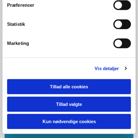
Præferencer
d. 5. januar - Sæsonstart
d. Uge 7 (februar) - Vinterferie
d. ?? - Generalforsamling
Statistik
d. 26. marts - 6. april - Påskeferie - begge dage inkl.
d. ?? - Afslutningsfest
.
Marketing
Efterår - 2026
Vis detaljer
d. 31. august
- Sæsonstart
d. Uge 42 -
Efterårsferie
d. - ??
Julekomsammen
Tillad alle cookies
d. 16. december
- sidste træningsdag
d. 22. december - 3. januar 2027
Juleferie - begge dag inkl.
Tillad valgte
Kun nødvendige cookies