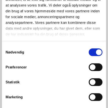
kvinder, Motionsgymnastik&Volley, Rytmisk
at analysere vores trafik. Vi deler også oplysninger om
Motion, Stepbænk og Svømning.
din brug af vores hjemmeside med vores partnere inden
for sociale medier, annonceringspartnere og
Læs meget mere om diverse aktiviteter her
analysepartnere. Vores partnere kan kombinere disse
på hjemmesiden under Sportsgrene.
data med andre oplysninger, du har givet dem, eller som
de har indsamlet fra din brug af deres tjenester.
KSG Idrætsforening blev stiftet i 1902 under
navnet Købmandsskolens Gymnastik
Samtykkevalg
forening. Navneændringen skyldes, at vi i dag
Nødvendig
har andre aktiviteter end gymnastik.
Præferencer
Kig dig omkring på siden, og bliv bekendt
med hvad vores idrætsforening har at byde
Statistik
på.
Vi ser frem til at høre fra dig!
Marketing