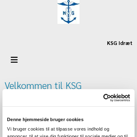
KSG Idræt
Velkommen til KSG
Idrætsforening (KSG Idræt)
Vi er en meget alsidig idrætsforening med
Denne hjemmeside bruger cookies
flere forskellige sportsgrene:
Vi bruger cookies til at tilpasse vores indhold og
Bodytoning, Håndbold, MotionsCafe for
annoncer, til at vise dig funktioner til sociale medier og til