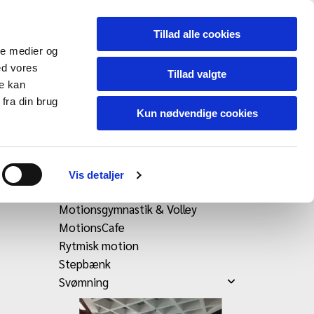
Tillad alle cookies
ale medier og
ed vores
Tillad valgte
re kan
KSG Idræt
fra din brug
Kun nødvendige cookies
Bodytoning
Vis detaljer
Håndbold
Motionsgymnastik & Volley
MotionsCafe
Rytmisk motion
Stepbænk
Svømning
Generalforsamling